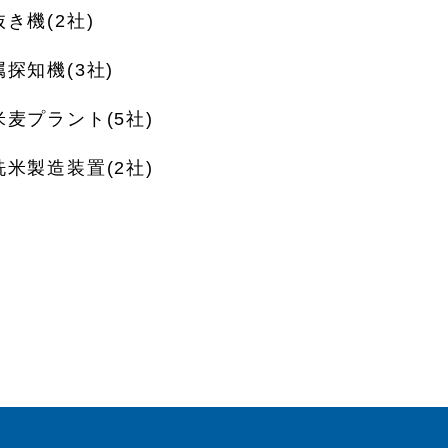
き機(2社)
属探知機(3社)
米麦プラント(5社)
洗米製造装置(2社)