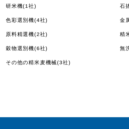
研米機(1社)
石抜
色彩選別機(4社)
金
原料精選機(2社)
精
穀物選別機(6社)
無
その他の精米麦機械(3社)