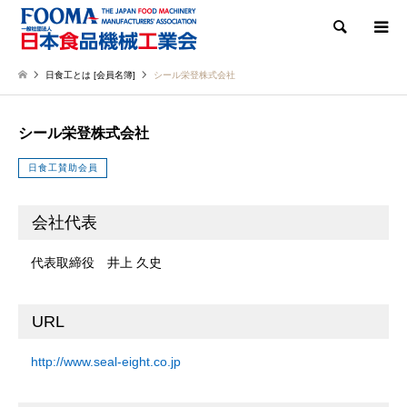
検索
日食工とは [会員名簿]
シール栄登株式会社
シール栄登株式会社
日食工賛助会員
会社代表
代表取締役 井上 久史
URL
http://www.seal-eight.co.jp