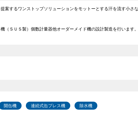
を提案するワンストップソリューションをモットーとする汗を流す小さ
ス機（ＳＵＳ製）個数計量器他オーダーメイド機の設計製造を行います
開缶機
連続式缶プレス機
除水機