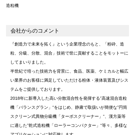
造粒機
会社からのコメント
『創造力で未来を拓く』という企業理念のもと、「粉砕、造
粒、分級、分散、混合」技術で世に貢献することをモットーに
してまいりました。
半世紀で培った技術力を背景に、食品、医薬、ケミカルと幅広
い業界のお客様に満足していただける粉体・液体装置及びシス
テムをご提供しております。
2018年に新導入した高い分散混合性を発揮する”高速混合造粒
機「バランスグラン」“をはじめ、静粛で取扱いが簡便な”円筒
スクリーン式異物分級機「ターボスクリーナー」“、漢方薬等
に適した”乾式造粒機「ローラーコンパクター」“等々、多様な
アプリケーションに対応致します。