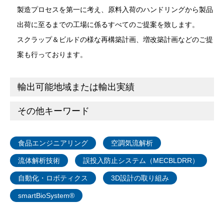
製造プロセスを第一に考え、原料入荷のハンドリングから製品
出荷に至るまでの工場に係るすべてのご提案を致します。
スクラップ＆ビルドの様な再構築計画、増改築計画などのご提
案も行っております。
輸出可能地域または輸出実績
その他キーワード
食品エンジニアリング
空調気流解析
流体解析技術
誤投入防止システム（MECBLDRR）
自動化・ロボティクス
3D設計の取り組み
smartBioSystem®