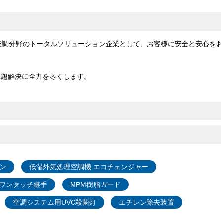
空調分野のトータルソリューション企業として、お客様に安全と安心を
課題解決に全力を尽くします。
ン
低湿外気処理空調機 エコチェンジャー
ワンタッチ継手
MPM樹脂ガード
空調システム用UVC殺菌灯
エチレン除去装置