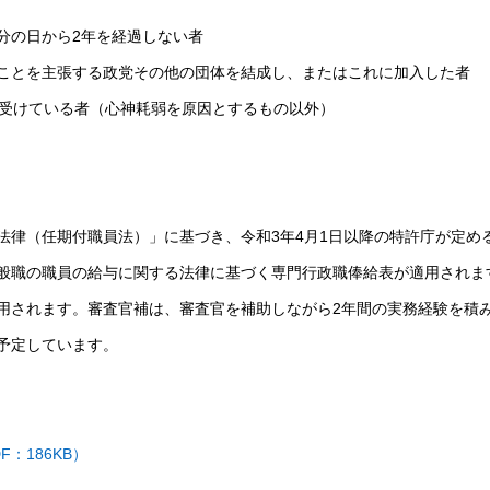
分の日から2年を経過しない者
ことを主張する政党その他の団体を結成し、またはこれに加入した者
を受けている者（心神耗弱を原因とするもの以外）
法律（任期付職員法）」に基づき、令和3年4月1日以降の特許庁が定め
般職の職員の給与に関する法律に基づく専門行政職俸給表が適用されま
用されます。審査官補は、審査官を補助しながら2年間の実務経験を積
予定しています。
：186KB）