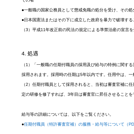
●一般職の国家公務員として懲戒免職の処分を受け、その処
●日本国憲法またはその下に成立した政府を暴力で破壊する
（3）平成11年改正前の民法の規定による準禁治産の宣言
4. 処遇
（1）「一般職の任期付職員の採用及び給与の特例に関する
採用されます。採用時の任期は5年以内です。任用中は、一
（2）任期付職員として採用されると、当初は審査官補に任
定の研修を修了すれば、3年目は審査官に昇任させることを
給与等の詳細については、以下をご覧ください。
●
任期付職員（特許審査官補）の服務・給与等について（PDF