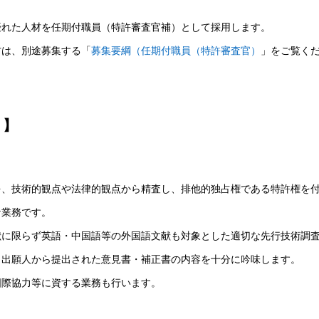
優れた人材を任期付職員（特許審査官補）として採用します。
方は、別途募集する「
募集要綱（任期付職員（特許審査官）
」をご覧く
）】
を、技術的観点や法律的観点から精査し、排他的独占権である特許権を
な業務です。
献に限らず英語・中国語等の外国語文献も対象とした適切な先行技術調
、出願人から提出された意見書・補正書の内容を十分に吟味します。
国際協力等に資する業務も行います。