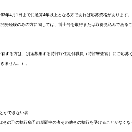
和3年4月1日までに通算4年以上となる方であれば応募資格があります
究開発経験のみの方に関しては、博士号を取得または取得見込みである
を有する方は、別途募集する特許庁任期付職員（特許審査官）にご応募
できません。）。
ことができない者
はその刑の執行猶予の期間中の者その他その執行を受けることがなくな